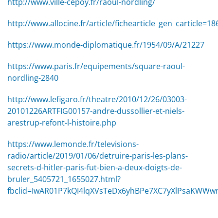
http://www.ville-cepoy.fr/raoul-nordling/
http://www.allocine.fr/article/fichearticle_gen_carticle=1
https://www.monde-diplomatique.fr/1954/09/A/21227
https://www.paris.fr/equipements/square-raoul-
nordling-2840
http://www.lefigaro.fr/theatre/2010/12/26/03003-
20101226ARTFIG00157-andre-dussollier-et-niels-
arestrup-refont-l-histoire.php
https://www.lemonde.fr/televisions-
radio/article/2019/01/06/detruire-paris-les-plans-
secrets-d-hitler-paris-fut-bien-a-deux-doigts-de-
bruler_5405721_1655027.html?
fbclid=IwAR01P7kQI4lqXVsTeDx6yhBPe7XC7yXlPsaKWWw